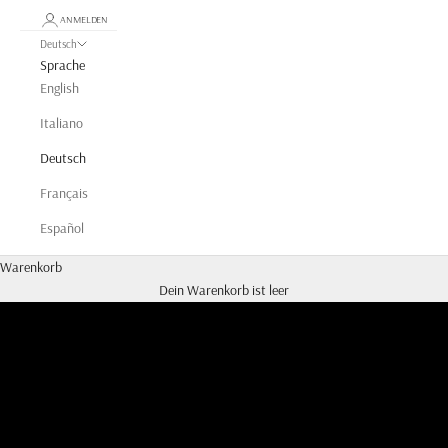
ANMELDEN
Deutsch
Sprache
English
Italiano
Deutsch
Français
Español
Warenkorb
LA TRANQUILLINA
Dein Warenkorb ist leer
FRIULANE LOOKBOOK