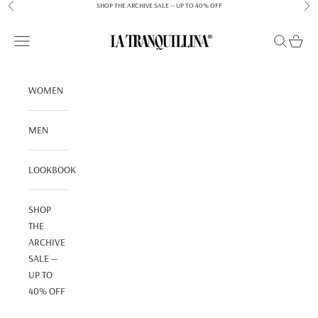
Zum Inhalt springen
SHOP THE ARCHIVE SALE — UP TO 40% OFF
Zurück
Vor
LA TRANQUILLINA
Menü
Suchen
Warenk
WOMEN
MEN
LOOKBOOK
SHOP
THE
ARCHIVE
SALE —
UP TO
40% OFF