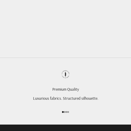
RIALTO
FRIULANE
RUBELLI -
GRIGIO
PRECIO DE OFERTA
PRECIO NORMAL
€79,00 EUR
€135,00 EUR
Premium Quality
Luxurious fabrics. Structured silhouette.
Ir al artículo 1
Ir al artículo 2
Ir al artículo 3
Ir al artículo 4