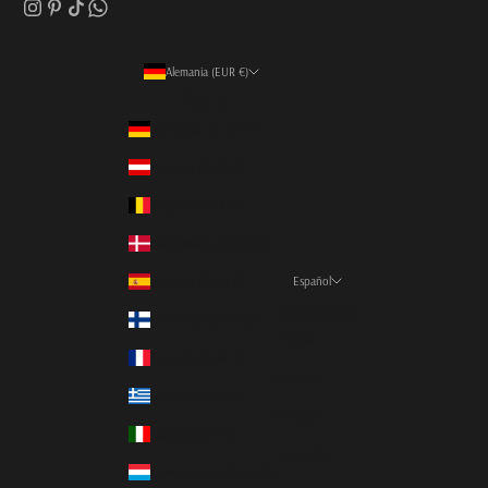
Alemania (EUR €)
País
Alemania (EUR €)
Austria (EUR €)
Bélgica (EUR €)
Dinamarca (EUR €)
España (EUR €)
Español
Idioma
Finlandia (EUR €)
English
Francia (EUR €)
Italiano
Grecia (EUR €)
Deutsch
Italia (EUR €)
Français
Luxemburgo (EUR €)