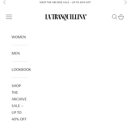
Ir al contenido
SHOP THE ARCHIVE SALE — UP TO 40% OFF
Anterior
Sigu
LA TRANQUILLINA
Menú
Buscar
Cesta
WOMEN
MEN
LOOKBOOK
SHOP
THE
ARCHIVE
SALE —
UP TO
40% OFF